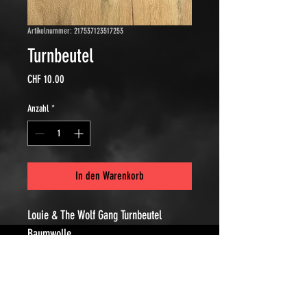
Artikelnummer: 217537123517253
Turnbeutel
Preis
CHF 10.00
Anzahl
*
In den Warenkorb
Louie & The Wolf Gang Turnbeutel
Baumwolle
VERSANDINFO
Versandkosten betragen generell 10.--