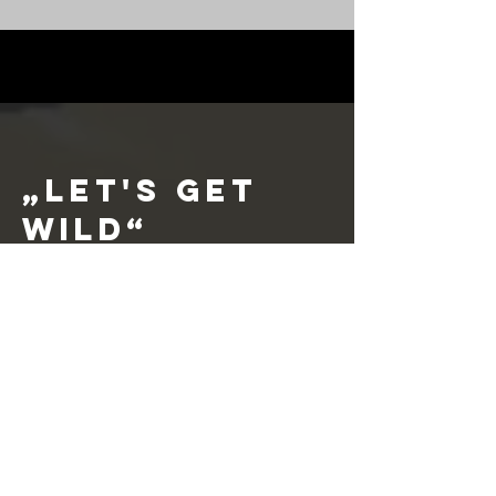
„Let's get
wild“
Die Fakten sprechen für sich: Wo immer Louie & The Wolf
Gang auftreten, hinterlassen sie ein enthusiastisches
Publikum – an diversen Festivals, Open Air und in
zahlreichen Clubs.
«Eine der mitreissendsten neuen Schweizer Rockabilly-
Bands», war vor kurzem – unmittelbar vor ihrem brechend
vollen Konzert in Baden/AG – in den Medien zu lesen.
Davon zeugen die auch diverse Zuschauer-Videos, unter
anderem vom Open Air Bischofszell, wo es die Band locker
schaffte, an einem Sonntagmittag 1000 Leute zum Tanzen
zu bringen.